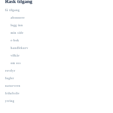
Rask tilgang
få tilgang
abonnere
logg inn
min side
e-bok
handlekurv
vilkår
om oss
rovdyr
fugler
naturvern
friluftsliv
ytring