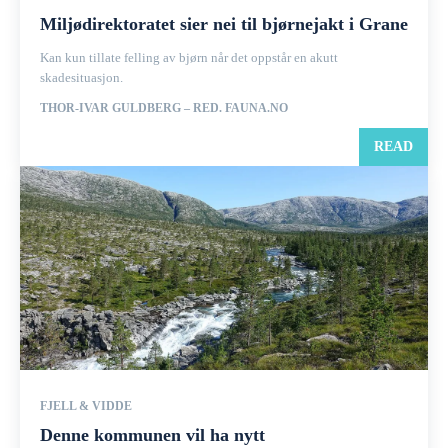
Miljødirektoratet sier nei til bjørnejakt i Grane
Kan kun tillate felling av bjørn når det oppstår en akutt
skadesituasjon.
THOR-IVAR GULDBERG – RED. FAUNA.NO
READ
FJELL & VIDDE
Denne kommunen vil ha nytt