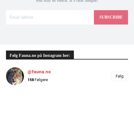
will stay in touch. It's that simple!
SUBSCRIBE
Følg Fauna.no på Instagram her:
@fauna.no
Følg
158
Følgere