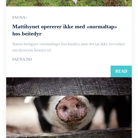
FAUNA+
Mattilsynet opererer ikke med «normaltap»
hos beitedyr
Staten beregner «normaltap» hos husdyr, men det tar ikke lovverket
om dyrevern hensyn til.
FAUNA.NO
READ