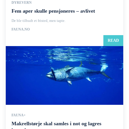
DYREVERN
Fem aper skulle pensjoneres – avlivet
De ble tilbudt et fristed, men tapte.
FAUNA.NO
READ
FAUNA+
Makrellstørje skal samles i not og lagres