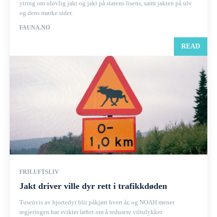
ytring om ulovlig jakt og jakt på statens lisens, samt jakten på ulv
og dens mørke sider.
FAUNA.NO
READ
FRILUFTSLIV
Jakt driver ville dyr rett i trafikkdøden
Tusenvis av hjortedyr blir påkjørt hvert år, og NOAH mener
regjeringen har sviktet løftet om å redusere viltulykker.