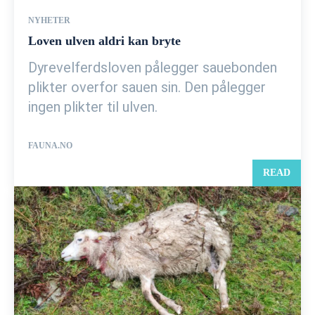
NYHETER
Loven ulven aldri kan bryte
Dyrevelferdsloven pålegger sauebonden
plikter overfor sauen sin. Den pålegger
ingen plikter til ulven.
FAUNA.NO
READ