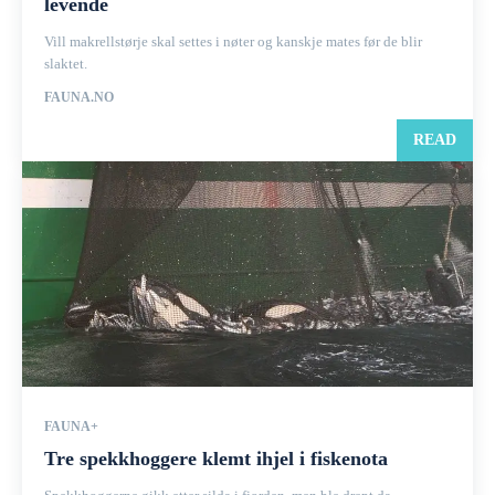
levende
Vill makrellstørje skal settes i nøter og kanskje mates før de blir
slaktet.
FAUNA.NO
READ
FAUNA+
Tre spekkhoggere klemt ihjel i fiskenota