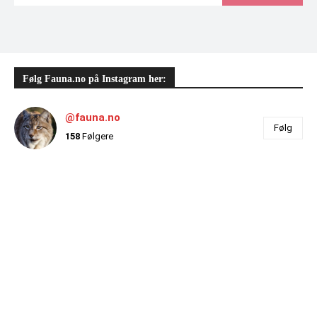
Følg Fauna.no på Instagram her:
@fauna.no
Følg
158
Følgere