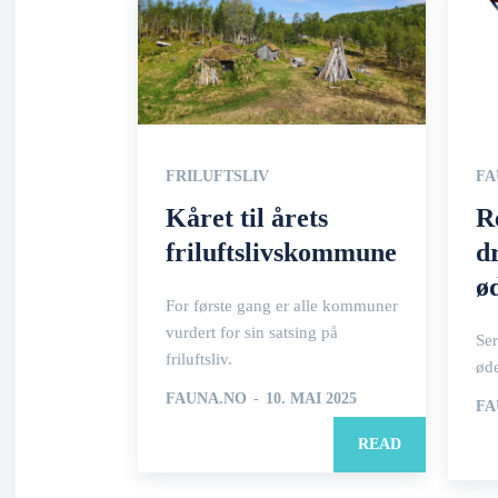
FRILUFTSLIV
FA
Kåret til årets
R
friluftslivskommune
d
ø
For første gang er alle kommuner
vurdert for sin satsing på
Ser
friluftsliv.
øde
FAUNA.NO
-
10. MAI 2025
FA
READ