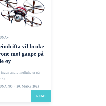
UNA+
eindrifta vil bruke
rone mot gaupe på
de øy
 ingen andre muligheter på
 øy.
UNA.NO
-
20. MARS 2025
READ