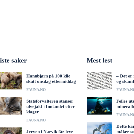
iste saker
Mest lest
Hannbjørn på 100 kilo
– Det er 
skutt onsdag ettermiddag
og skamf
FAUNA.NO
FAUNA.N
Statsforvalteren stanser
Felles ut
ulvejakt i Innlandet etter
mineralf
klager
FAUNA.N
FAUNA.NO
Dette ka
Jerven i Narvik får leve
måker s