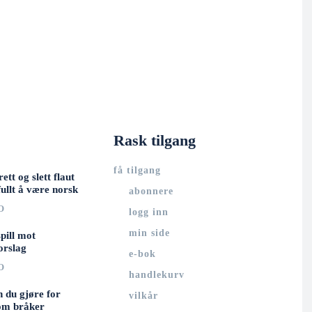
Rask tilgang
få tilgang
rett og slett flaut
ullt å være norsk
abonnere
O
logg inn
min side
spill mot
orslag
e-bok
O
handlekurv
n du gjøre for
vilkår
om bråker