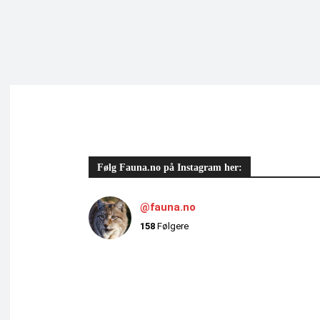
Følg Fauna.no på Instagram her:
@fauna.no
158
Følgere