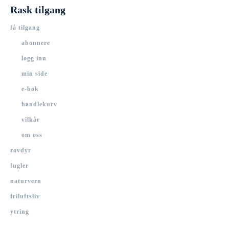
Rask tilgang
få tilgang
abonnere
logg inn
min side
e-bok
handlekurv
vilkår
om oss
rovdyr
fugler
naturvern
friluftsliv
ytring