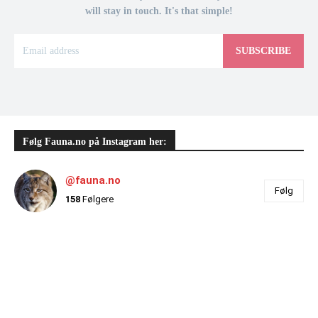
will stay in touch. It's that simple!
SUBSCRIBE
Følg Fauna.no på Instagram her:
@fauna.no
Følg
158
Følgere