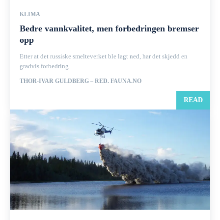
KLIMA
Bedre vannkvalitet, men forbedringen bremser
opp
Etter at det russiske smelteverket ble lagt ned, har det skjedd en
gradvis forbedring.
THOR-IVAR GULDBERG – RED. FAUNA.NO
READ