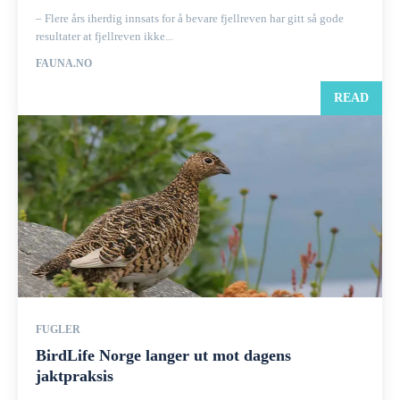
– Flere års iherdig innsats for å bevare fjellreven har gitt så gode
resultater at fjellreven ikke...
FAUNA.NO
READ
FUGLER
BirdLife Norge langer ut mot dagens
jaktpraksis