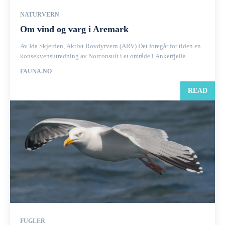
NATURVERN
Om vind og varg i Aremark
Av Ida Skjerden, Aktivt Rovdyrvern (ARV) Det foregår for tiden en
konsekvensutredning av Norconsult i et område i Ankerfjella...
FAUNA.NO
READ
FUGLER