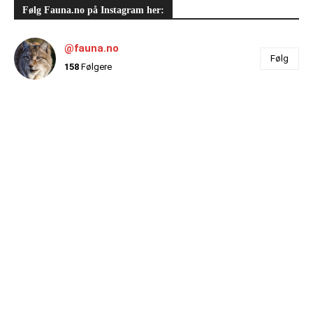
Følg Fauna.no på Instagram her:
@fauna.no
Følg
158
Følgere