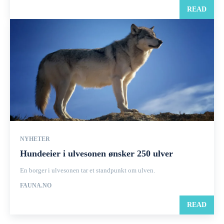
READ
NYHETER
Hundeeier i ulvesonen ønsker 250 ulver
En borger i ulvesonen tar et standpunkt om ulven.
FAUNA.NO
READ