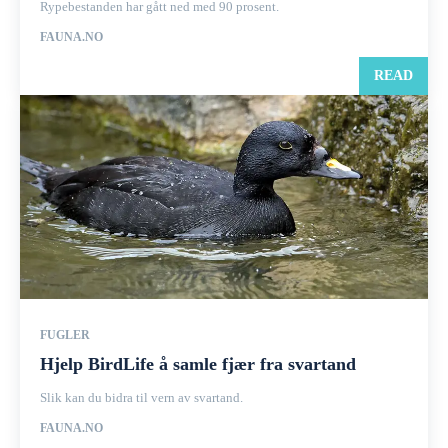
Rypebestanden har gått ned med 90 prosent.
FAUNA.NO
READ
FUGLER
Hjelp BirdLife å samle fjær fra svartand
Slik kan du bidra til vern av svartand.
FAUNA.NO