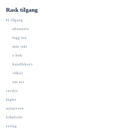
Rask tilgang
få tilgang
abonnere
logg inn
min side
e-bok
handlekurv
vilkår
om oss
rovdyr
fugler
naturvern
friluftsliv
ytring