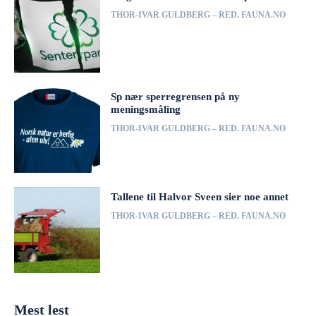
THOR-IVAR GULDBERG – RED. FAUNA.NO
Sp nær sperregrensen på ny
meningsmåling
THOR-IVAR GULDBERG – RED. FAUNA.NO
Tallene til Halvor Sveen sier noe annet
THOR-IVAR GULDBERG – RED. FAUNA.NO
Mest lest