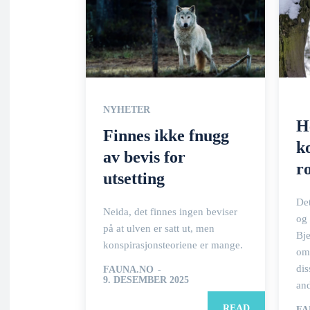
NYHETER
H
Finnes ikke fnugg
k
av bevis for
r
utsetting
Det
Neida, det finnes ingen beviser
og 
på at ulven er satt ut, men
Bje
konspirasjonsteoriene er mange.
om
dis
FAUNA.NO
-
9. DESEMBER 2025
and
READ
FA