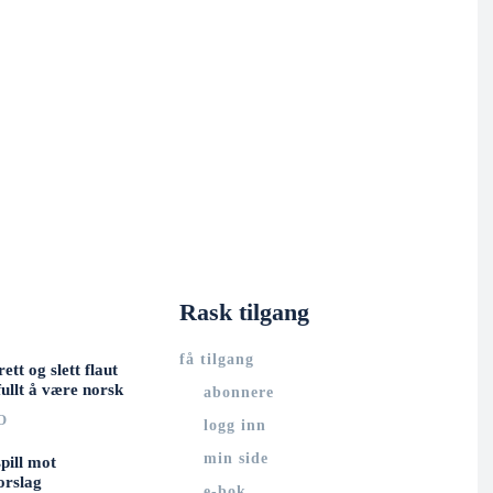
Rask tilgang
få tilgang
rett og slett flaut
ullt å være norsk
abonnere
O
logg inn
min side
spill mot
orslag
e-bok