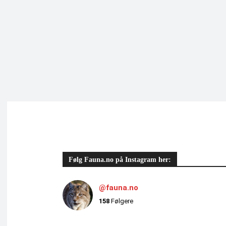
Følg Fauna.no på Instagram her:
@fauna.no
158
Følgere