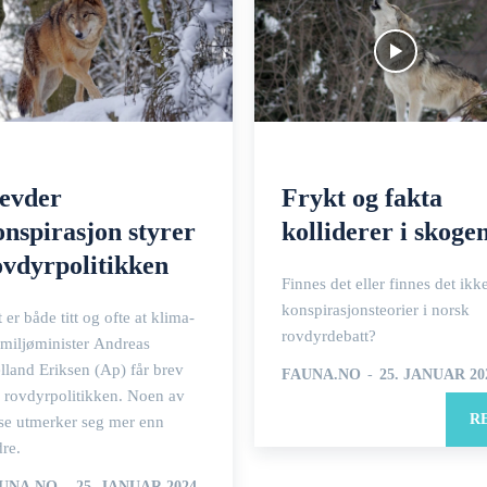
evder
Frykt og fakta
onspirasjon styrer
kolliderer i skoge
ovdyrpolitikken
Finnes det eller finnes det ikk
konspirasjonsteorier i norsk
 er både titt og ofte at klima-
rovdyrdebatt?
miljøminister Andreas
lland Eriksen (Ap) får brev
FAUNA.NO
-
25. JANUAR 20
 rovdyrpolitikken. Noen av
R
se utmerker seg mer enn
re.
UNA.NO
-
25. JANUAR 2024