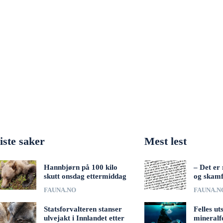
iste saker
Mest lest
Hannbjørn på 100 kilo
– Det er 
skutt onsdag ettermiddag
og skamf
FAUNA.NO
FAUNA.N
Statsforvalteren stanser
Felles ut
ulvejakt i Innlandet etter
mineralf