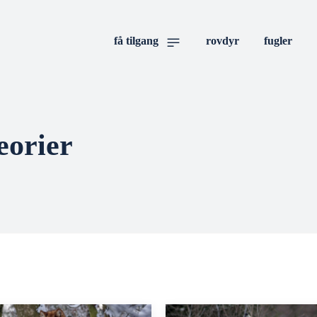
få tilgang
rovdyr
fugler
eorier