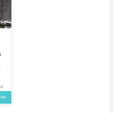
n
e
24
EAD