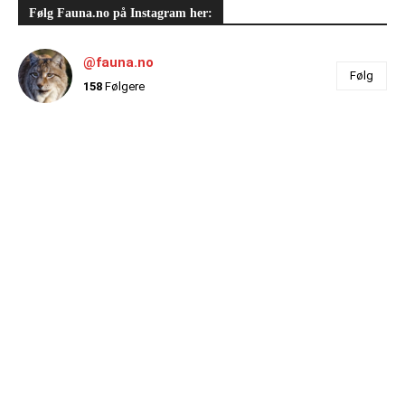
Følg Fauna.no på Instagram her:
@fauna.no
Følg
158
Følgere