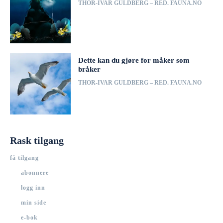
THOR-IVAR GULDBERG – RED. FAUNA.NO
Dette kan du gjøre for måker som
bråker
THOR-IVAR GULDBERG – RED. FAUNA.NO
Rask tilgang
få tilgang
abonnere
logg inn
min side
e-bok