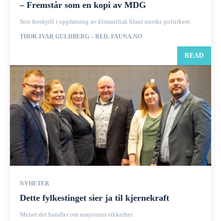
– Fremstår som en kopi av MDG
Stor forskjell i oppfatning av klimatiltak blant norske politikere.
THOR-IVAR GULDBERG – RED. FAUNA.NO
READ
NYHETER
Dette fylkestinget sier ja til kjernekraft
Mener det handler om nasjonens sikkerhet.