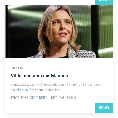
ARKTIS
Vil ha omkamp om iskanten
Fremskrittspartiet (Frp) forbereder seg på en ny runde med debatt
om iskanten, fire år etter deres siste...
THOR-IVAR GULDBERG – RED. FAUNA.NO
READ