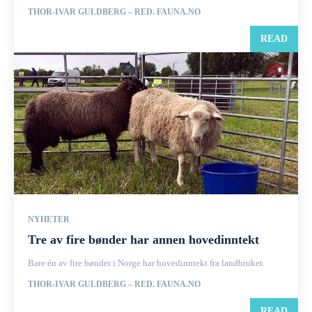
THOR-IVAR GULDBERG – RED. FAUNA.NO
READ
NYHETER
Tre av fire bønder har annen hovedinntekt
Bare én av fire bønder i Norge har hovedinntekt fra landbruket.
THOR-IVAR GULDBERG – RED. FAUNA.NO
READ