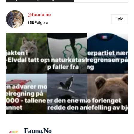
@fauna.no
Følg
158
Følgere
Fauna.no