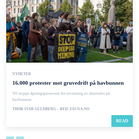
NYHETER
16.000 protester mot gruvedrift på havbunnen
Vil stoppe åpningsprosessen for utvinning av mineraler på
havbunnen.
THOR-IVAR GULDBERG – RED. FAUNA.NO
READ