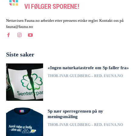
VI FØLGER SPORENE!
Nettavisen Fauna.no arbeider etter pressens etiske regler. Kontakt oss på
fauna@fauna.no
Siste saker
«Ingen naturkatastrofe om Sp faller fra»
THOR-IVAR GULDBERG – RED. FAUNA.NO
Sp nær sperregrensen på ny
meningsmåling
THOR-IVAR GULDBERG – RED. FAUNA.NO