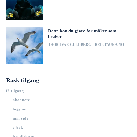
Dette kan du gjøre for måker som
bråker
THOR-IVAR GULDBERG – RED. FAUNA.NO
Rask tilgang
få tilgang
abonnere
logg inn
min side
e-bok
handlekurv