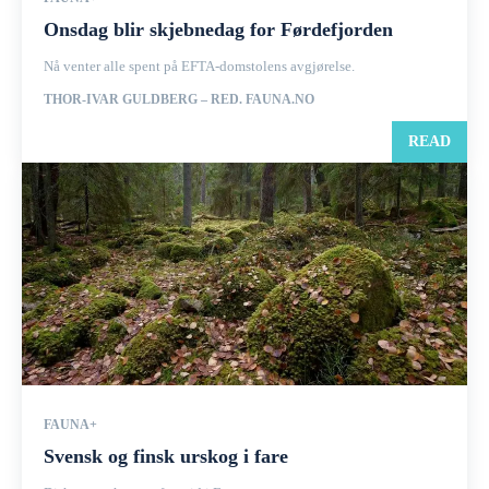
Onsdag blir skjebnedag for Førdefjorden
Nå venter alle spent på EFTA-domstolens avgjørelse.
THOR-IVAR GULDBERG – RED. FAUNA.NO
READ
FAUNA+
Svensk og finsk urskog i fare