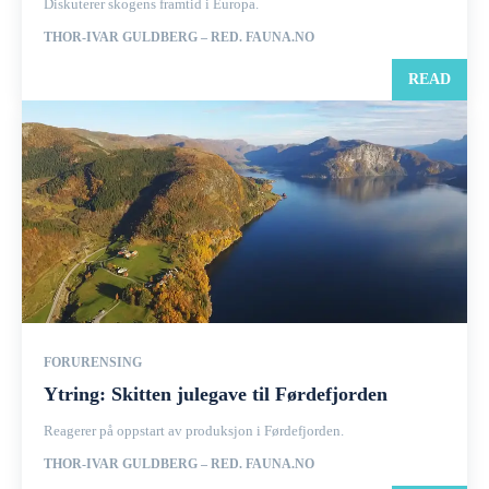
Diskuterer skogens framtid i Europa.
THOR-IVAR GULDBERG – RED. FAUNA.NO
READ
FORURENSING
Ytring: Skitten julegave til Førdefjorden
Reagerer på oppstart av produksjon i Førdefjorden.
THOR-IVAR GULDBERG – RED. FAUNA.NO