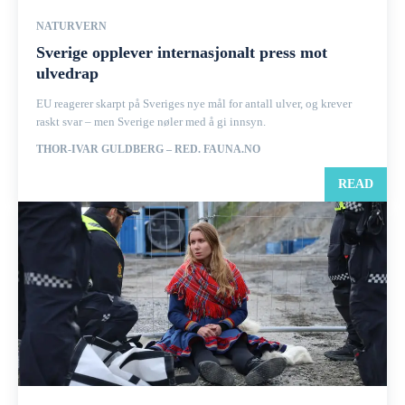
NATURVERN
Sverige opplever internasjonalt press mot
ulvedrap
EU reagerer skarpt på Sveriges nye mål for antall ulver, og krever
raskt svar – men Sverige nøler med å gi innsyn.
THOR-IVAR GULDBERG – RED. FAUNA.NO
READ