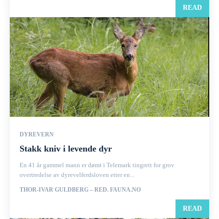
READ
DYREVERN
Stakk kniv i levende dyr
En 41 år gammel mann er dømt i Telemark tingrett for grov
overtredelse av dyrevelferdsloven etter en...
THOR-IVAR GULDBERG – RED. FAUNA.NO
READ