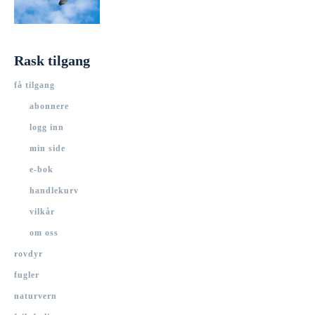
Rask tilgang
få tilgang
abonnere
logg inn
min side
e-bok
handlekurv
vilkår
om oss
rovdyr
fugler
naturvern