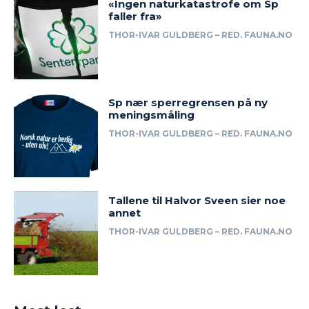
«Ingen naturkatastrofe om Sp
faller fra»
THOR-IVAR GULDBERG – RED. FAUNA.NO
Sp nær sperregrensen på ny
meningsmåling
THOR-IVAR GULDBERG – RED. FAUNA.NO
Tallene til Halvor Sveen sier noe
annet
THOR-IVAR GULDBERG – RED. FAUNA.NO