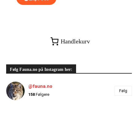
Handlekurv
Følg Fauna.no på Instagram her:
@fauna.no
Følg
158
Følgere