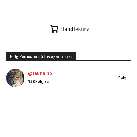
Handlekurv
Følg Fauna.no på Instagram her:
@fauna.no
Følg
158
Følgere