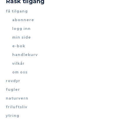
Rask tilgang
få tilgang
abonnere
logg inn
min side
e-bok
handlekurv
vilkår
om oss
rovdyr
fugler
naturvern
friluftsliv
ytring