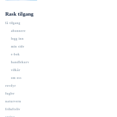
Rask tilgang
få tilgang
abonnere
logg inn
min side
e-bok
handlekurv
vilkår
om oss
rovdyr
fugler
naturvern
friluftsliv
ytring