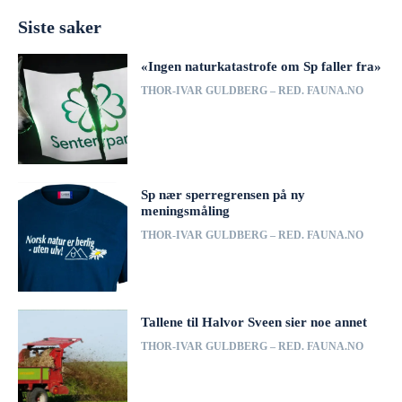
Siste saker
«Ingen naturkatastrofe om Sp faller fra»
THOR-IVAR GULDBERG – RED. FAUNA.NO
Sp nær sperregrensen på ny
meningsmåling
THOR-IVAR GULDBERG – RED. FAUNA.NO
Tallene til Halvor Sveen sier noe annet
THOR-IVAR GULDBERG – RED. FAUNA.NO