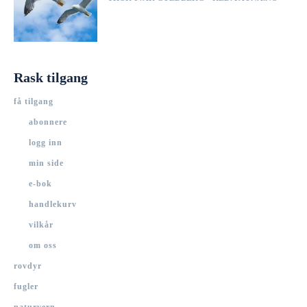
Rask tilgang
få tilgang
abonnere
logg inn
min side
e-bok
handlekurv
vilkår
om oss
rovdyr
fugler
naturvern