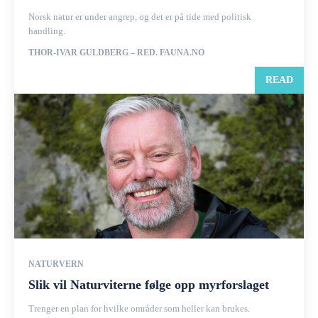
Norsk natur er under angrep, og det er på tide med politisk
handling.
THOR-IVAR GULDBERG – RED. FAUNA.NO
READ
NATURVERN
Slik vil Naturviterne følge opp myrforslaget
Trenger en plan for hvilke områder som heller kan brukes.