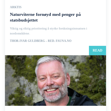
ARKTIS
Naturviterne fornøyd med penger på
statsbudsjettet
Viktig og riktig prioritering å styrke forskningsinnsatsen i
nordområdene.
THOR-IVAR GULDBERG – RED. FAUNA.NO
READ