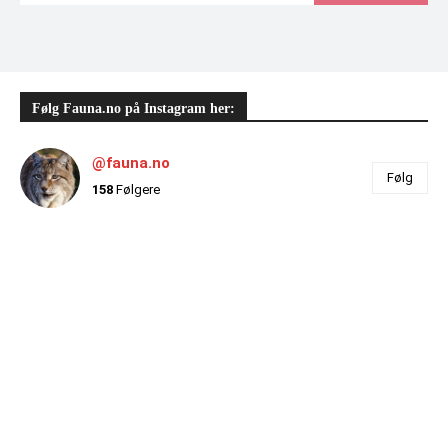
Følg Fauna.no på Instagram her:
@fauna.no
Følg
158
Følgere