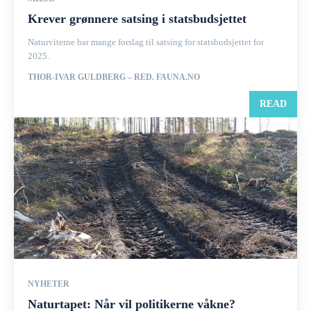
Krever grønnere satsing i statsbudsjettet
Naturviterne har mange forslag til satsing for statsbudsjettet for
2025.
THOR-IVAR GULDBERG – RED. FAUNA.NO
READ
NYHETER
Naturtapet: Når vil politikerne våkne?