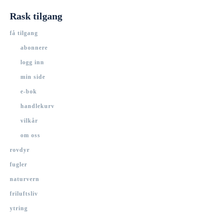
Rask tilgang
få tilgang
abonnere
logg inn
min side
e-bok
handlekurv
vilkår
om oss
rovdyr
fugler
naturvern
friluftsliv
ytring