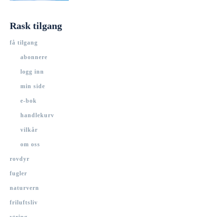
Rask tilgang
få tilgang
abonnere
logg inn
min side
e-bok
handlekurv
vilkår
om oss
rovdyr
fugler
naturvern
friluftsliv
ytring