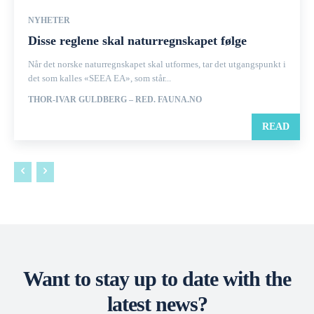
NYHETER
Disse reglene skal naturregnskapet følge
Når det norske naturregnskapet skal utformes, tar det utgangspunkt i
det som kalles «SEEA EA», som står...
THOR-IVAR GULDBERG – RED. FAUNA.NO
READ
Want to stay up to date with the
latest news?