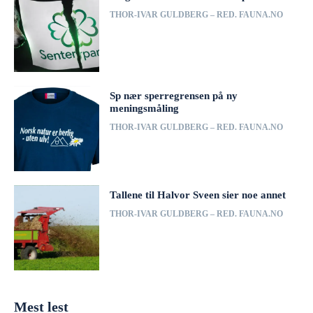
THOR-IVAR GULDBERG – RED. FAUNA.NO
Sp nær sperregrensen på ny
meningsmåling
THOR-IVAR GULDBERG – RED. FAUNA.NO
Tallene til Halvor Sveen sier noe annet
THOR-IVAR GULDBERG – RED. FAUNA.NO
Mest lest