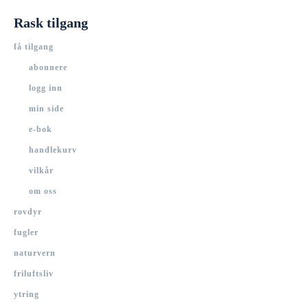
Rask tilgang
få tilgang
abonnere
logg inn
min side
e-bok
handlekurv
vilkår
om oss
rovdyr
fugler
naturvern
friluftsliv
ytring