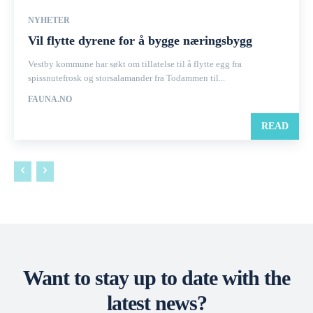
NYHETER
Vil flytte dyrene for å bygge næringsbygg
Vestby kommune har søkt om tillatelse til å flytte egg fra
spissnutefrosk og storsalamander fra Todammen til...
FAUNA.NO
READ
Want to stay up to date with the
latest news?