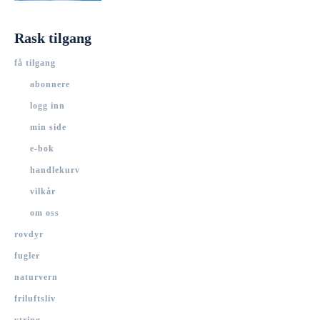
Rask tilgang
få tilgang
abonnere
logg inn
min side
e-bok
handlekurv
vilkår
om oss
rovdyr
fugler
naturvern
friluftsliv
ytring