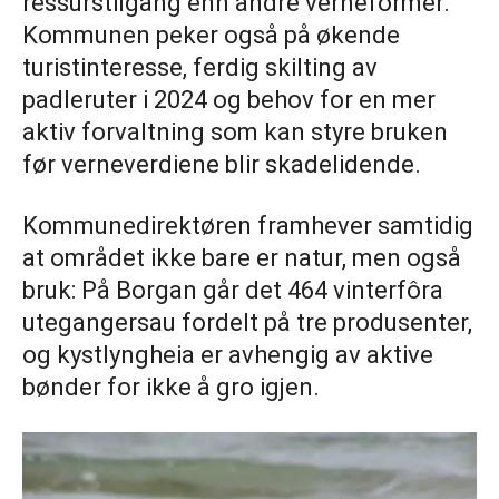
ressurstilgang enn andre verneformer.
Kommunen peker også på økende
turistinteresse, ferdig skilting av
padleruter i 2024 og behov for en mer
aktiv forvaltning som kan styre bruken
før verneverdiene blir skadelidende.
Kommunedirektøren framhever samtidig
at området ikke bare er natur, men også
bruk: På Borgan går det 464 vinterfôra
utegangersau fordelt på tre produsenter,
og kystlyngheia er avhengig av aktive
bønder for ikke å gro igjen.