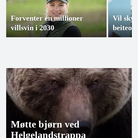
Forventer én millioner
Vil skyt
villsvin i 2030
beiteo
Møtte bjørn ved
Helgelandstrappa