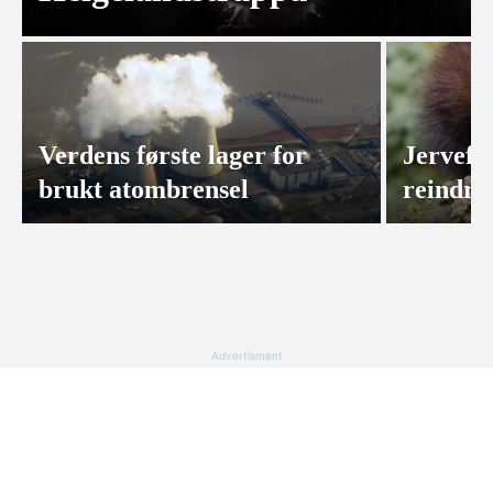
Verdens første lager for
Jervefa
brukt atombrensel
reindrif
Advertisment