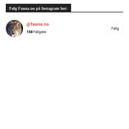
Følg Fauna.no på Instagram her:
@fauna.no
Følg
158
Følgere