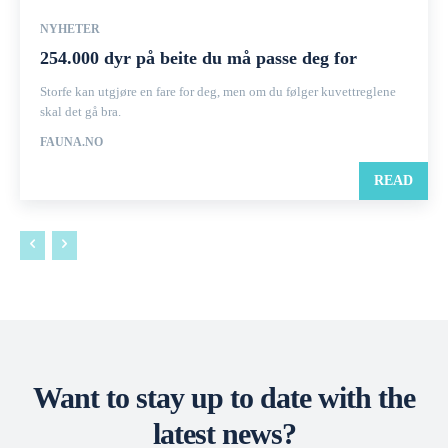
NYHETER
254.000 dyr på beite du må passe deg for
Storfe kan utgjøre en fare for deg, men om du følger kuvettreglene
skal det gå bra.
FAUNA.NO
READ
Want to stay up to date with the
latest news?