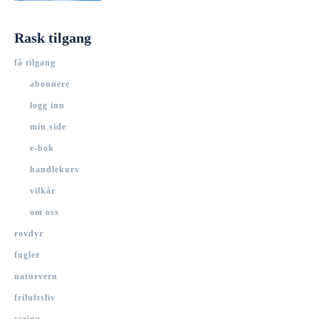
Rask tilgang
få tilgang
abonnere
logg inn
min side
e-bok
handlekurv
vilkår
om oss
rovdyr
fugler
naturvern
friluftsliv
ytring