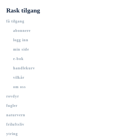
Rask tilgang
få tilgang
abonnere
logg inn
min side
e-bok
handlekurv
vilkår
om oss
rovdyr
fugler
naturvern
friluftsliv
ytring