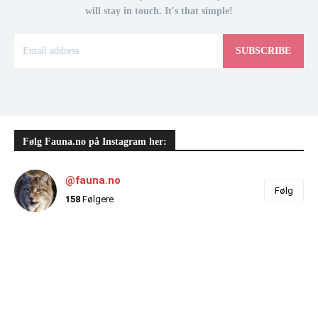
will stay in touch. It's that simple!
SUBSCRIBE
Følg Fauna.no på Instagram her:
@fauna.no
Følg
158
Følgere