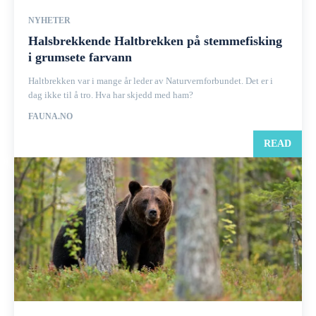
NYHETER
Halsbrekkende Haltbrekken på stemmefisking
i grumsete farvann
Haltbrekken var i mange år leder av Naturvernforbundet. Det er i
dag ikke til å tro. Hva har skjedd med ham?
FAUNA.NO
READ