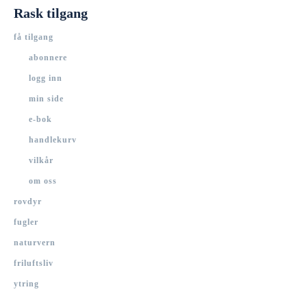
Rask tilgang
få tilgang
abonnere
logg inn
min side
e-bok
handlekurv
vilkår
om oss
rovdyr
fugler
naturvern
friluftsliv
ytring