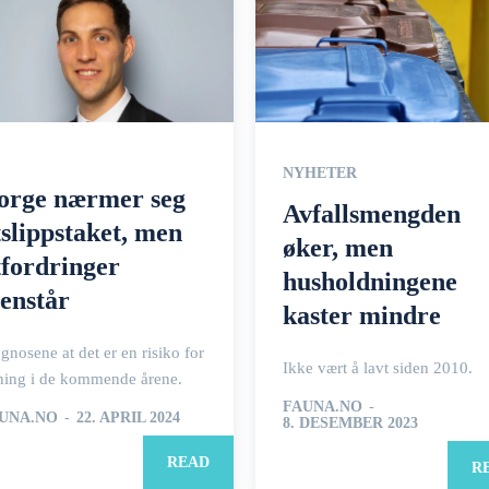
NYHETER
orge nærmer seg
Avfallsmengden
tslippstaket, men
øker, men
tfordringer
husholdningene
jenstår
kaster mindre
gnosene at det er en risiko for
Ikke vært å lavt siden 2010.
ning i de kommende årene.
FAUNA.NO
-
UNA.NO
-
22. APRIL 2024
8. DESEMBER 2023
READ
R