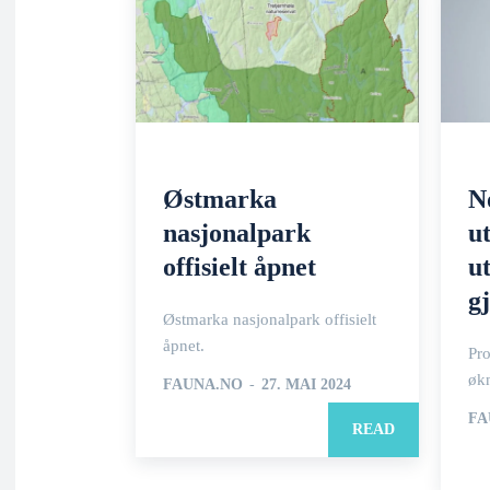
Østmarka
N
nasjonalpark
u
offisielt åpnet
u
g
Østmarka nasjonalpark offisielt
åpnet.
Pro
øk
FAUNA.NO
-
27. MAI 2024
FA
READ