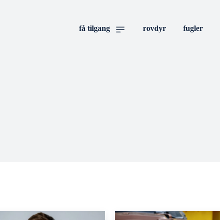
få tilgang
rovdyr
fugler