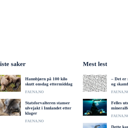
iste saker
Mest lest
Hannbjørn på 100 kilo
– Det er 
skutt onsdag ettermiddag
og skamf
FAUNA.NO
FAUNA.N
Statsforvalteren stanser
Felles ut
ulvejakt i Innlandet etter
mineralf
klager
FAUNA.N
FAUNA.NO
Dette ka