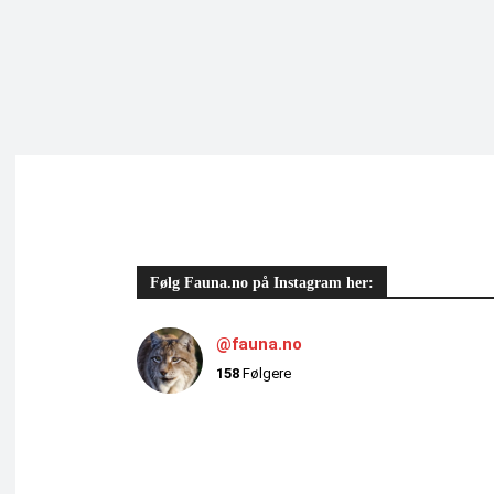
Følg Fauna.no på Instagram her:
@fauna.no
158
Følgere