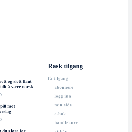
Rask tilgang
få tilgang
rett og slett flaut
ullt å være norsk
abonnere
O
logg inn
min side
spill mot
orslag
e-bok
O
handlekurv
n du gjøre for
vilkår