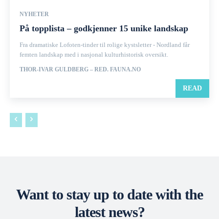
NYHETER
På topplista – godkjenner 15 unike landskap
Fra dramatiske Lofoten-tinder til rolige kystsletter - Nordland får
femten landskap med i nasjonal kulturhistorisk oversikt.
THOR-IVAR GULDBERG – RED. FAUNA.NO
READ
Want to stay up to date with the
latest news?