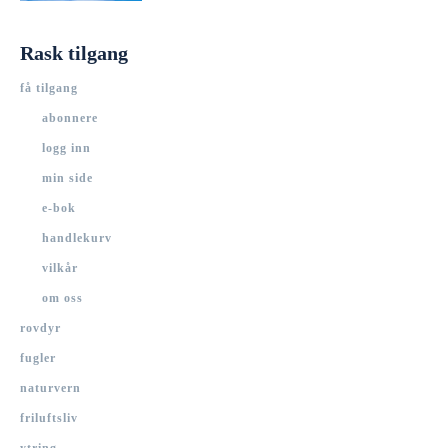
Rask tilgang
få tilgang
abonnere
logg inn
min side
e-bok
handlekurv
vilkår
om oss
rovdyr
fugler
naturvern
friluftsliv
ytring