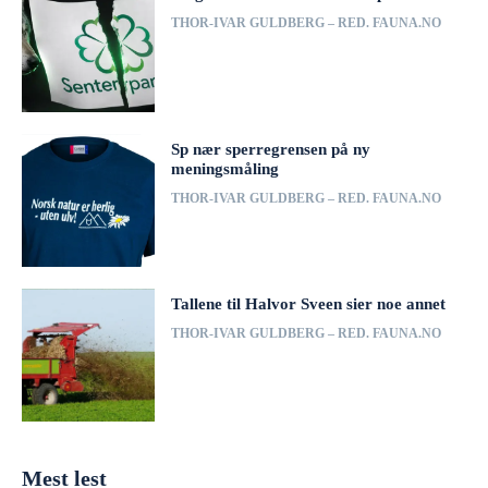
THOR-IVAR GULDBERG – RED. FAUNA.NO
Sp nær sperregrensen på ny
meningsmåling
THOR-IVAR GULDBERG – RED. FAUNA.NO
Tallene til Halvor Sveen sier noe annet
THOR-IVAR GULDBERG – RED. FAUNA.NO
Mest lest