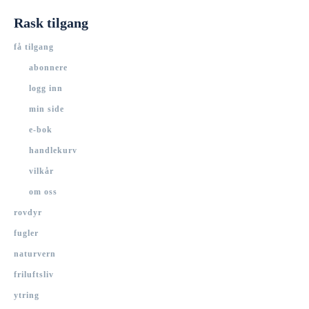
Rask tilgang
få tilgang
abonnere
logg inn
min side
e-bok
handlekurv
vilkår
om oss
rovdyr
fugler
naturvern
friluftsliv
ytring