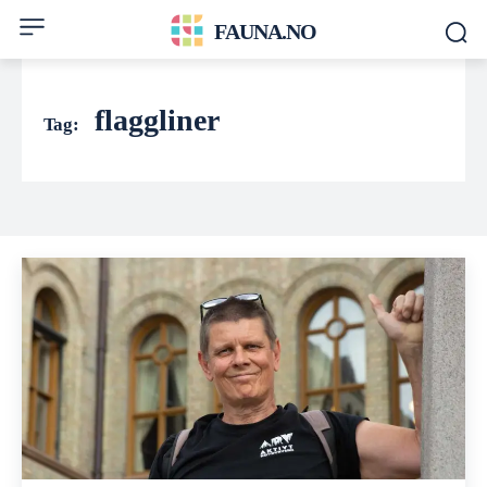
FAUNA.NO
flaggliner
Tag: