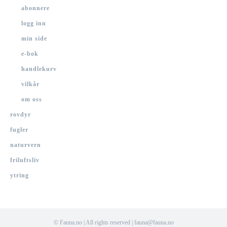
abonnere
logg inn
min side
e-bok
handlekurv
vilkår
om oss
rovdyr
fugler
naturvern
friluftsliv
ytring
© Fauna.no | All rights reserved | fauna@fauna.no