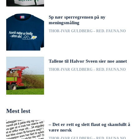
Sp nær sperregrensen på ny
meningsmåling
THOR-IVAR GULDBERG – RED. FAUNA.NO
Tallene til Halvor Sveen sier noe annet
THOR-IVAR GULDBERG – RED. FAUNA.NO
Mest lest
– Det er rett og slett flaut og skamfullt å
være norsk
THOR-IVAR GULDBERG – RED. FAUNA.NO