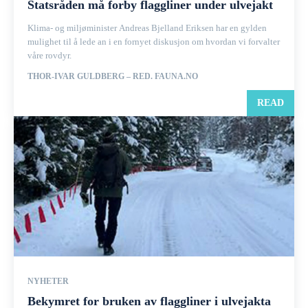
Statsråden må forby flaggliner under ulvejakt
Klima- og miljøminister Andreas Bjelland Eriksen har en gylden
mulighet til å lede an i en fornyet diskusjon om hvordan vi forvalter
våre rovdyr.
THOR-IVAR GULDBERG – RED. FAUNA.NO
READ
NYHETER
Bekymret for bruken av flaggliner i ulvejakta