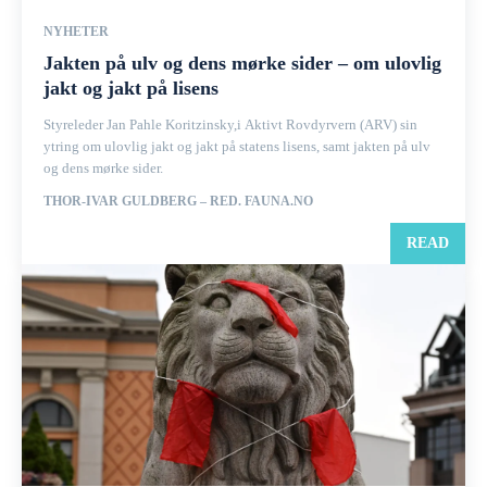
NYHETER
Jakten på ulv og dens mørke sider – om ulovlig
jakt og jakt på lisens
Styreleder Jan Pahle Koritzinsky,i Aktivt Rovdyrvern (ARV) sin
ytring om ulovlig jakt og jakt på statens lisens, samt jakten på ulv
og dens mørke sider.
THOR-IVAR GULDBERG – RED. FAUNA.NO
READ