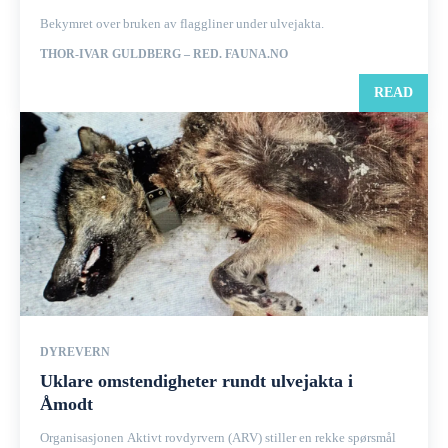
Bekymret over bruken av flaggliner under ulvejakta.
THOR-IVAR GULDBERG – RED. FAUNA.NO
READ
DYREVERN
Uklare omstendigheter rundt ulvejakta i
Åmodt
Organisasjonen Aktivt rovdyrvern (ARV) stiller en rekke spørsmål