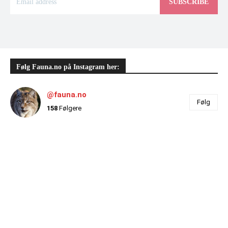
SUBSCRIBE
Følg Fauna.no på Instagram her:
@fauna.no
Følg
158
Følgere