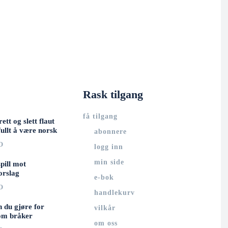
Rask tilgang
få tilgang
rett og slett flaut
ullt å være norsk
abonnere
O
logg inn
min side
spill mot
orslag
e-bok
O
handlekurv
n du gjøre for
vilkår
om bråker
om oss