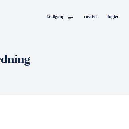
få tilgang
rovdyr
fugler
rdning