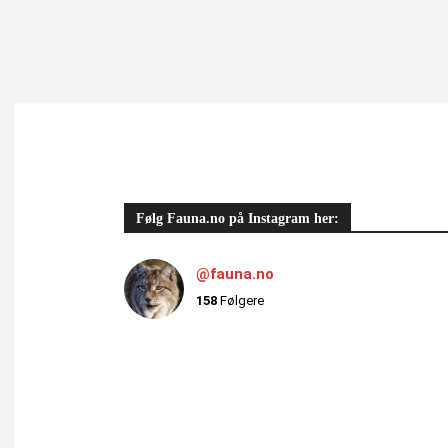
Følg Fauna.no på Instagram her:
@fauna.no
158
Følgere