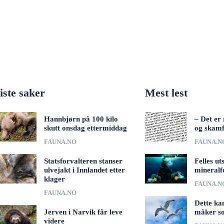
iste saker
Mest lest
Hannbjørn på 100 kilo
– Det er 
skutt onsdag ettermiddag
og skamf
FAUNA.NO
FAUNA.N
Statsforvalteren stanser
Felles ut
ulvejakt i Innlandet etter
mineralf
klager
FAUNA.N
FAUNA.NO
Dette ka
Jerven i Narvik får leve
måker s
videre