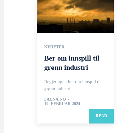
NYHETER
Ber om innspill til
grønn industri
Regjeringen ber om innspill til
grønn industri.
FAUNA.NO
-
19. FEBRUAR 2024
READ