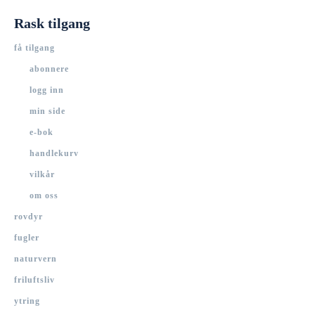
Rask tilgang
få tilgang
abonnere
logg inn
min side
e-bok
handlekurv
vilkår
om oss
rovdyr
fugler
naturvern
friluftsliv
ytring