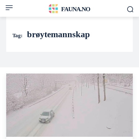
FAUNA.NO
brøytemannskap
Tag: