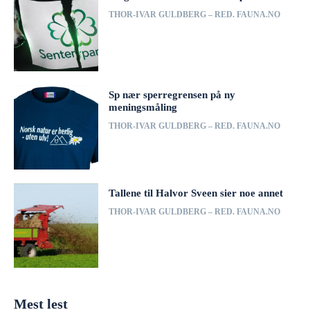
THOR-IVAR GULDBERG – RED. FAUNA.NO
Sp nær sperregrensen på ny
meningsmåling
THOR-IVAR GULDBERG – RED. FAUNA.NO
Tallene til Halvor Sveen sier noe annet
THOR-IVAR GULDBERG – RED. FAUNA.NO
Mest lest