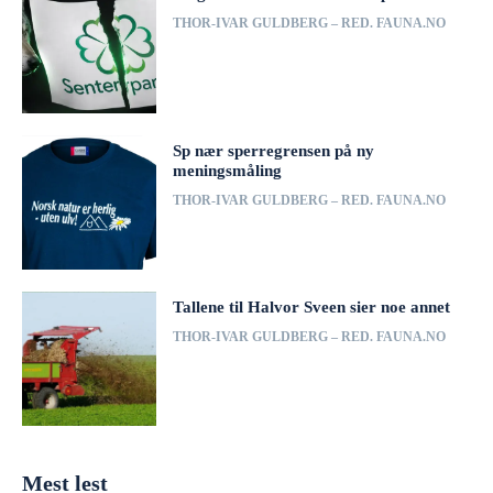
THOR-IVAR GULDBERG – RED. FAUNA.NO
Sp nær sperregrensen på ny
meningsmåling
THOR-IVAR GULDBERG – RED. FAUNA.NO
Tallene til Halvor Sveen sier noe annet
THOR-IVAR GULDBERG – RED. FAUNA.NO
Mest lest