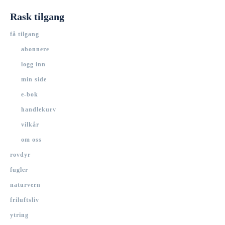
Rask tilgang
få tilgang
abonnere
logg inn
min side
e-bok
handlekurv
vilkår
om oss
rovdyr
fugler
naturvern
friluftsliv
ytring