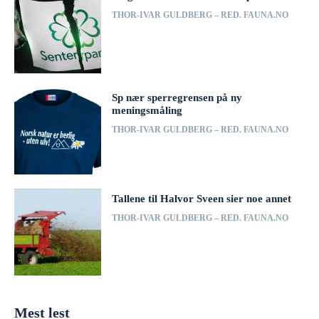
THOR-IVAR GULDBERG – RED. FAUNA.NO
Sp nær sperregrensen på ny
meningsmåling
THOR-IVAR GULDBERG – RED. FAUNA.NO
Tallene til Halvor Sveen sier noe annet
THOR-IVAR GULDBERG – RED. FAUNA.NO
Mest lest