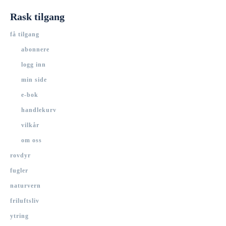
Rask tilgang
få tilgang
abonnere
logg inn
min side
e-bok
handlekurv
vilkår
om oss
rovdyr
fugler
naturvern
friluftsliv
ytring