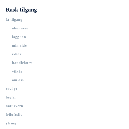
Rask tilgang
få tilgang
abonnere
logg inn
min side
e-bok
handlekurv
vilkår
om oss
rovdyr
fugler
naturvern
friluftsliv
ytring