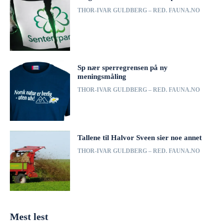
THOR-IVAR GULDBERG – RED. FAUNA.NO
Sp nær sperregrensen på ny
meningsmåling
THOR-IVAR GULDBERG – RED. FAUNA.NO
Tallene til Halvor Sveen sier noe annet
THOR-IVAR GULDBERG – RED. FAUNA.NO
Mest lest