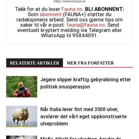
https://www.fauna.no
Takk for at du leser
Fauna.no
.
BLI ABONNENT:
Som
abonnent
(FAUNA+) støtter du
redaksjonens arbeid. Send oss gjerne tips om
saker til vår e-post:
fauna@fauna.no
. Send
eventuelt kryptert melding via Telegram eller
WhatsApp til 95844091.
RELATERTE ARTIKLER
MER FRA FORFATTER
Jegere slipper kraftig gebyrøkning etter
politisk snuoperasjon
Når Italia lever fint med 3500 ulver,
avslører det vårt eget oppkonstruerte
ulveproblem