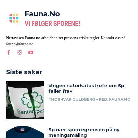
Fauna.no
VI FØLGER SPORENE!
Nettavisen Fauna.no arbeider etter pressens etiske regler. Kontakt oss på
fauna@fauna.no
Siste saker
«Ingen naturkatastrofe om Sp
faller fra»
THOR-IVAR GULDBERG – RED. FAUNA.NO
Sp nær sperregrensen på ny
meningsmåling