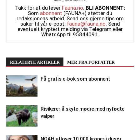
https://www.fauna.no
Takk for at du leser
Fauna.no
.
BLI ABONNENT:
Som
abonnent
(FAUNA+) støtter du
redaksjonens arbeid. Send oss gjerne tips om
saker til vår e-post:
fauna@fauna.no
. Send
eventuelt kryptert melding via Telegram eller
WhatsApp til 95844091.
RELATERTE ARTIKLER
MER FRA FORFATTER
Få gratis e-bok som abonnent
Risikerer å skyte mødre med nyfødte
valper
NOAH utlover 10.000 kroner i dusør