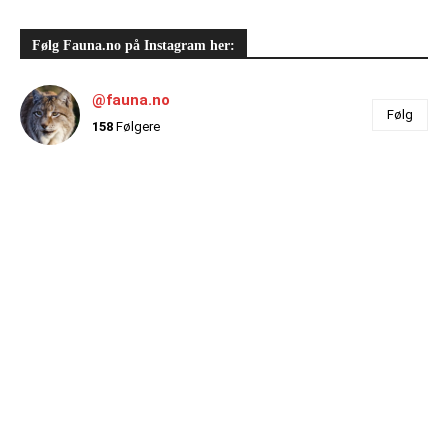
Følg Fauna.no på Instagram her:
@fauna.no
Følg
158
Følgere