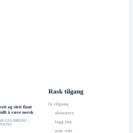
Rask tilgang
få tilgang
rett og slett flaut
ullt å være norsk
abonnere
AR GULDBERG –
logg inn
UNA.NO
min side