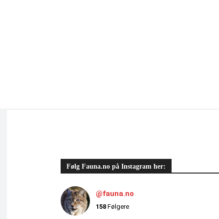
Følg Fauna.no på Instagram her:
@fauna.no
158
Følgere