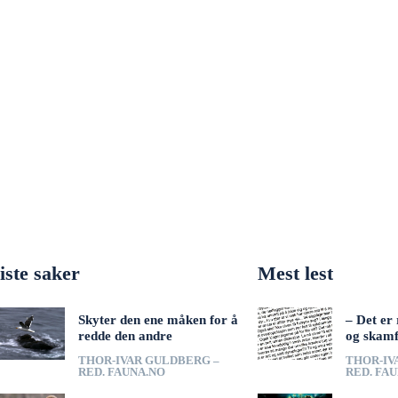
iste saker
Mest lest
Skyter den ene måken for å
– Det er 
redde den andre
og skamf
THOR-IVAR GULDBERG –
THOR-IV
RED. FAUNA.NO
RED. FA