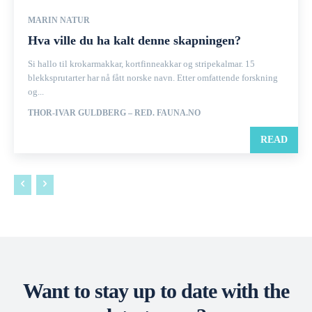
MARIN NATUR
Hva ville du ha kalt denne skapningen?
Si hallo til krokarmakkar, kortfinneakkar og stripekalmar. 15
blekksprutarter har nå fått norske navn. Etter omfattende forskning
og...
THOR-IVAR GULDBERG – RED. FAUNA.NO
READ
Want to stay up to date with the