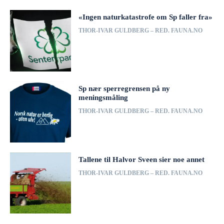
«Ingen naturkatastrofe om Sp faller fra»
THOR-IVAR GULDBERG – RED. FAUNA.NO
Sp nær sperregrensen på ny
meningsmåling
THOR-IVAR GULDBERG – RED. FAUNA.NO
Tallene til Halvor Sveen sier noe annet
THOR-IVAR GULDBERG – RED. FAUNA.NO