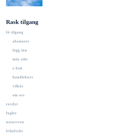
Rask tilgang
få tilgang
abonnere
logg inn
min side
e-bok
handlekurv
vilkår
om oss
rovdyr
fugler
naturvern
friluftsliv