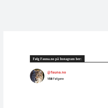
Følg Fauna.no på Instagram her:
@fauna.no
158
Følgere