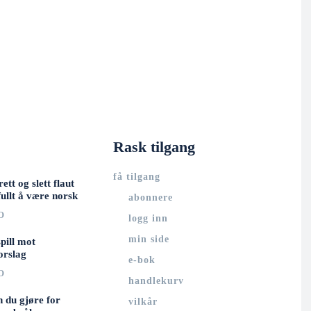
Rask tilgang
få tilgang
rett og slett flaut
ullt å være norsk
abonnere
O
logg inn
min side
spill mot
orslag
e-bok
O
handlekurv
n du gjøre for
vilkår