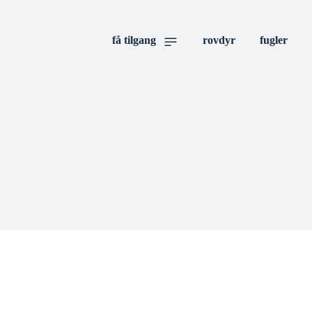
få tilgang
rovdyr
fugler