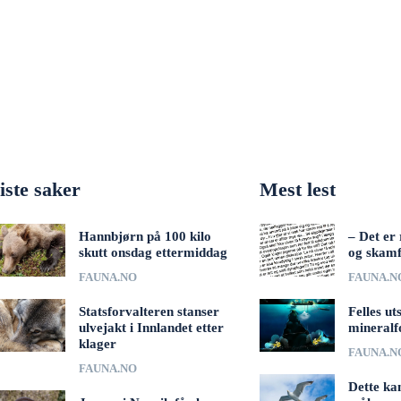
iste saker
Mest lest
Hannbjørn på 100 kilo
– Det er 
skutt onsdag ettermiddag
og skamf
FAUNA.NO
FAUNA.N
Statsforvalteren stanser
Felles ut
ulvejakt i Innlandet etter
mineralf
klager
FAUNA.N
FAUNA.NO
Dette ka