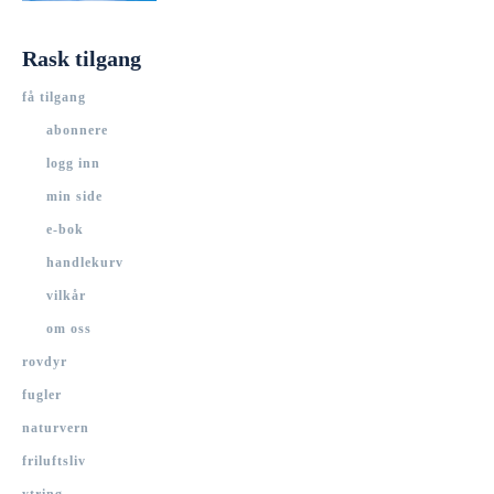
Rask tilgang
få tilgang
abonnere
logg inn
min side
e-bok
handlekurv
vilkår
om oss
rovdyr
fugler
naturvern
friluftsliv
ytring