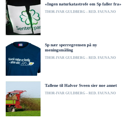
«Ingen naturkatastrofe om Sp faller fra»
THOR-IVAR GULDBERG – RED. FAUNA.NO
Sp nær sperregrensen på ny
meningsmåling
THOR-IVAR GULDBERG – RED. FAUNA.NO
Tallene til Halvor Sveen sier noe annet
THOR-IVAR GULDBERG – RED. FAUNA.NO