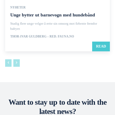
NYHETER
Unge bytter ut barnevogn med hundebånd
Stadig flere unge velger å rette sin omsorg mot firbente fremfor
babyer.
THOR-IVAR GULDBERG – RED. FAUNA.NO
READ
Want to stay up to date with the
latest news?