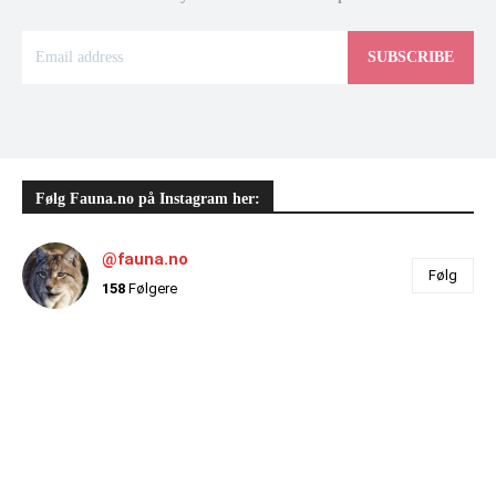
SUBSCRIBE
Følg Fauna.no på Instagram her:
@fauna.no
Følg
158
Følgere