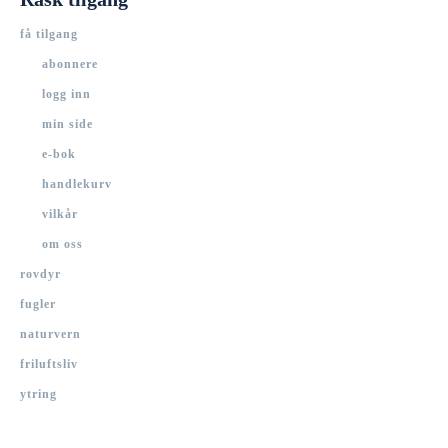
få tilgang
abonnere
logg inn
min side
e-bok
handlekurv
vilkår
om oss
rovdyr
fugler
naturvern
friluftsliv
ytring