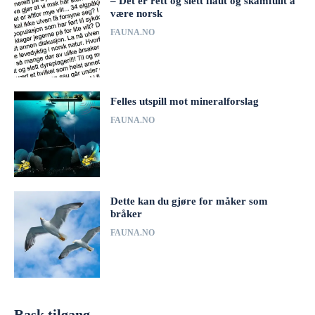
– Det er rett og slett flaut og skamfullt å
være norsk
FAUNA.NO
Felles utspill mot mineralforslag
FAUNA.NO
Dette kan du gjøre for måker som
bråker
FAUNA.NO
Rask tilgang