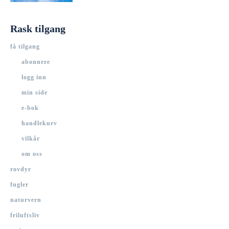
Rask tilgang
få tilgang
abonnere
logg inn
min side
e-bok
handlekurv
vilkår
om oss
rovdyr
fugler
naturvern
friluftsliv