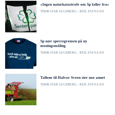
«Ingen naturkatastrofe om Sp faller fra»
THOR-IVAR GULDBERG – RED. FAUNA.NO
Sp nær sperregrensen på ny
meningsmåling
THOR-IVAR GULDBERG – RED. FAUNA.NO
Tallene til Halvor Sveen sier noe annet
THOR-IVAR GULDBERG – RED. FAUNA.NO