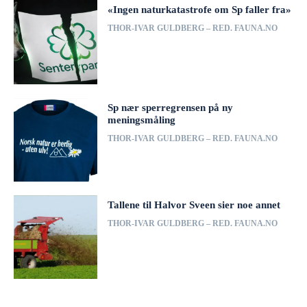
«Ingen naturkatastrofe om Sp faller fra»
THOR-IVAR GULDBERG – RED. FAUNA.NO
Sp nær sperregrensen på ny
meningsmåling
THOR-IVAR GULDBERG – RED. FAUNA.NO
Tallene til Halvor Sveen sier noe annet
THOR-IVAR GULDBERG – RED. FAUNA.NO