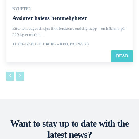
NYHETER
Avslører haiens hemmeligheter
Etter fem dager til sjøs fikk forskerne endelig napp – en håbrann på
200 kg er merket...
THOR-IVAR GULDBERG – RED. FAUNA.NO
READ
Want to stay up to date with the
latest news?