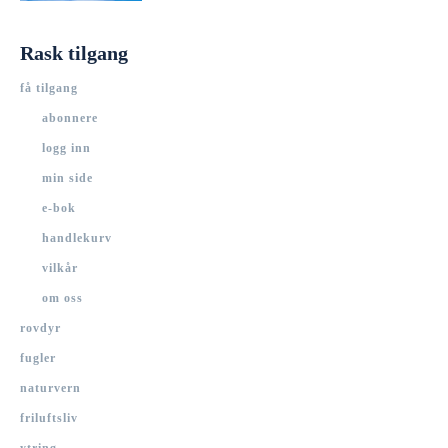
Rask tilgang
få tilgang
abonnere
logg inn
min side
e-bok
handlekurv
vilkår
om oss
rovdyr
fugler
naturvern
friluftsliv
ytring