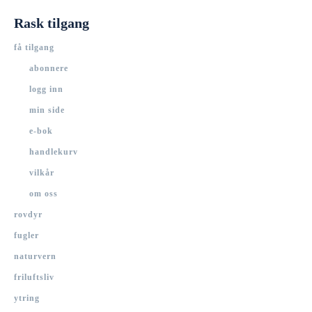
Rask tilgang
få tilgang
abonnere
logg inn
min side
e-bok
handlekurv
vilkår
om oss
rovdyr
fugler
naturvern
friluftsliv
ytring