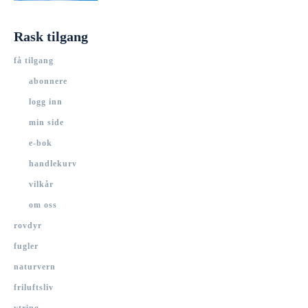
Rask tilgang
få tilgang
abonnere
logg inn
min side
e-bok
handlekurv
vilkår
om oss
rovdyr
fugler
naturvern
friluftsliv
ytring