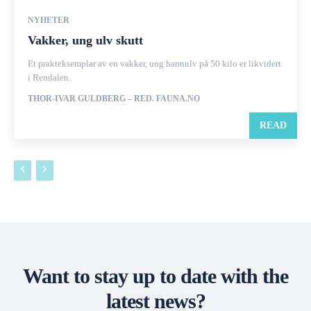
NYHETER
Vakker, ung ulv skutt
Et prakteksemplar av en vakker, ung hannulv på 50 kilo er likvidert
i Rendalen.
THOR-IVAR GULDBERG – RED. FAUNA.NO
READ
Want to stay up to date with the
latest news?