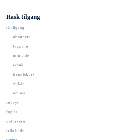
Rask tilgang
få tilgang
abonnere
logg inn
min side
e-bok
handlekurv
vilkår
om oss
rovdyr
fugler
naturvern
friluftsliv
ytring