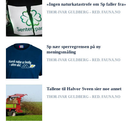
«Ingen naturkatastrofe om Sp faller fra»
THOR-IVAR GULDBERG – RED. FAUNA.NO
Sp nær sperregrensen på ny
meningsmåling
THOR-IVAR GULDBERG – RED. FAUNA.NO
Tallene til Halvor Sveen sier noe annet
THOR-IVAR GULDBERG – RED. FAUNA.NO