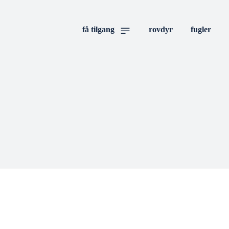
få tilgang
rovdyr
fugler