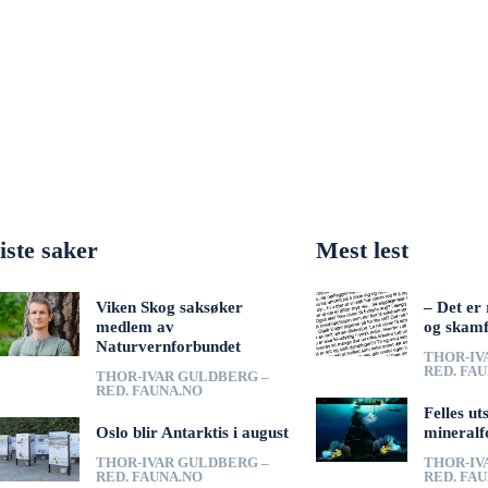
iste saker
Mest lest
Viken Skog saksøker
– Det er 
medlem av
og skamf
Naturvernforbundet
THOR-IV
RED. FA
THOR-IVAR GULDBERG –
RED. FAUNA.NO
Felles ut
Oslo blir Antarktis i august
mineralf
THOR-IVAR GULDBERG –
THOR-IV
RED. FAUNA.NO
RED. FA