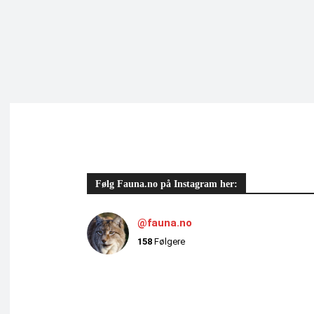
Følg Fauna.no på Instagram her:
@fauna.no
158
Følgere