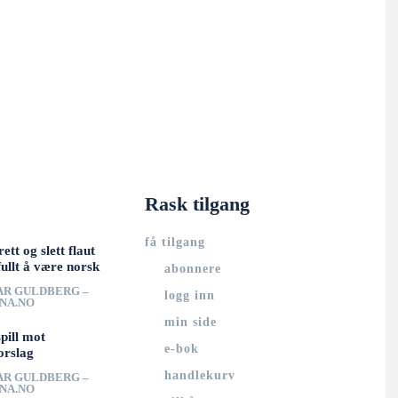
Rask tilgang
få tilgang
rett og slett flaut
ullt å være norsk
abonnere
AR GULDBERG –
logg inn
UNA.NO
min side
spill mot
e-bok
orslag
handlekurv
AR GULDBERG –
UNA.NO