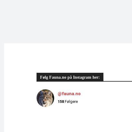
Følg Fauna.no på Instagram her:
@fauna.no
158
Følgere