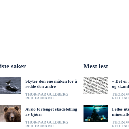
iste saker
Mest lest
Skyter den ene måken for å
– Det er 
redde den andre
og skamf
THOR-IVAR GULDBERG –
THOR-IV
RED. FAUNA.NO
RED. FA
Avslo forlenget skadefelling
Felles ut
av bjørn
mineralf
THOR-IVAR GULDBERG –
THOR-IV
RED. FAUNA.NO
RED. FA