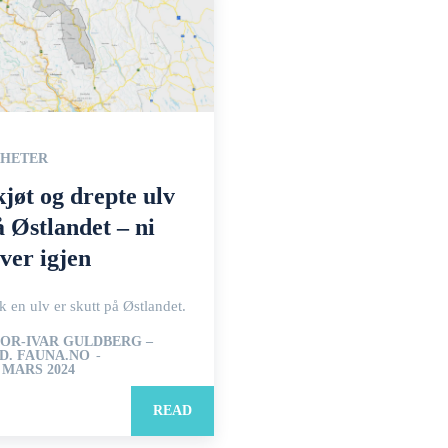
HETER
kjøt og drepte ulv
å Østlandet – ni
lver igjen
 en ulv er skutt på Østlandet.
OR-IVAR GULDBERG –
D. FAUNA.NO
-
. MARS 2024
READ