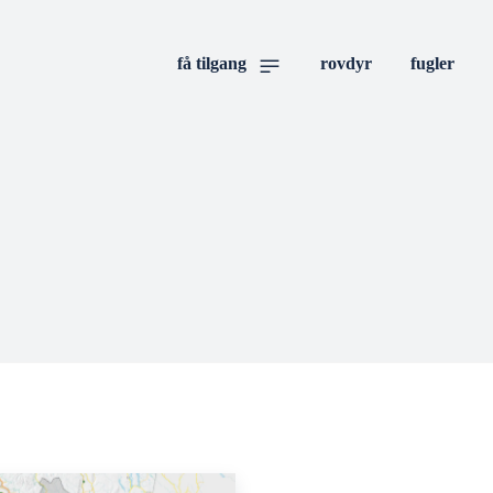
få tilgang
rovdyr
fugler