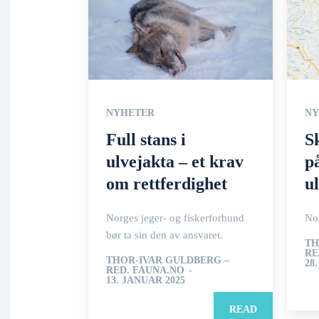
NYHETER
NY
Full stans i
S
ulvejakta – et krav
p
om rettferdighet
u
Norges jeger- og fiskerforbund
Nok
bør ta sin den av ansvaret.
TH
RE
THOR-IVAR GULDBERG –
28
RED. FAUNA.NO
-
13. JANUAR 2025
READ