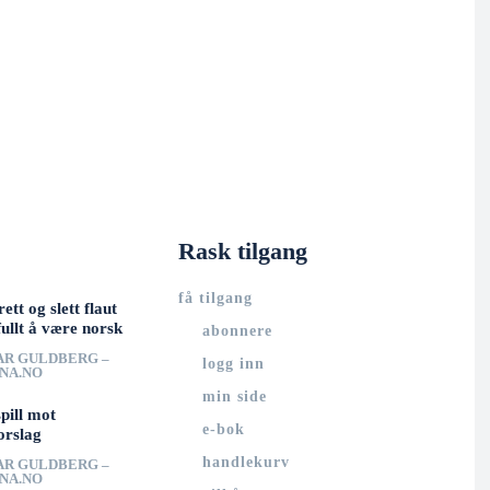
Rask tilgang
få tilgang
rett og slett flaut
ullt å være norsk
abonnere
AR GULDBERG –
logg inn
UNA.NO
min side
spill mot
e-bok
orslag
handlekurv
AR GULDBERG –
UNA.NO