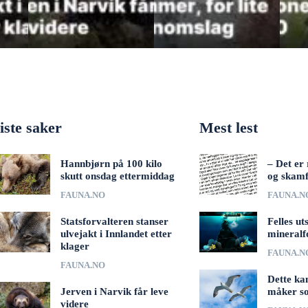
iste saker
Mest lest
Hannbjørn på 100 kilo
– Det er 
skutt onsdag ettermiddag
og skamf
FAUNA.NO
FAUNA.N
Statsforvalteren stanser
Felles ut
ulvejakt i Innlandet etter
mineralf
klager
FAUNA.N
FAUNA.NO
Dette ka
Jerven i Narvik får leve
måker s
videre