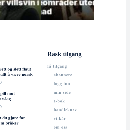
Rask tilgang
få tilgang
rett og slett flaut
ullt å være norsk
abonnere
O
logg inn
min side
spill mot
orslag
e-bok
O
handlekurv
n du gjøre for
vilkår
om bråker
om oss