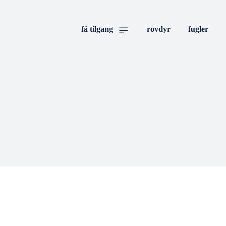
få tilgang
rovdyr
fugler