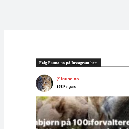
Følg Fauna.no på Instagram her:
@fauna.no
158
Følgere