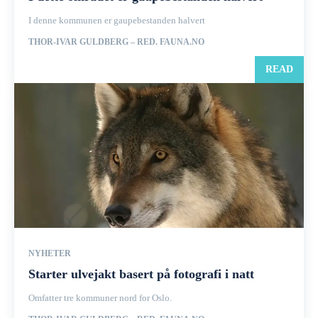
I denne kommunen er gaupebestanden halvert
THOR-IVAR GULDBERG – RED. FAUNA.NO
READ
NYHETER
Starter ulvejakt basert på fotografi i natt
Omfatter tre kommuner nord for Oslo.