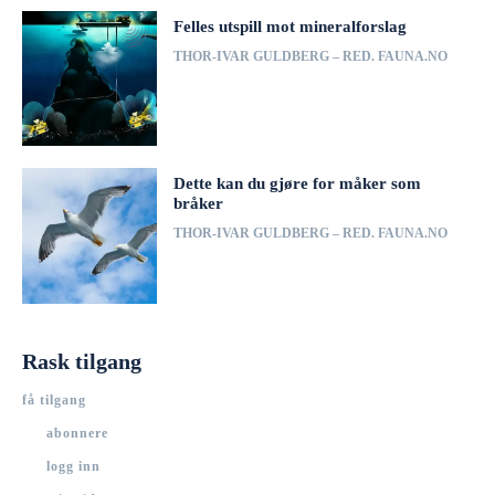
Felles utspill mot mineralforslag
THOR-IVAR GULDBERG – RED. FAUNA.NO
Dette kan du gjøre for måker som
bråker
THOR-IVAR GULDBERG – RED. FAUNA.NO
Rask tilgang
få tilgang
abonnere
logg inn