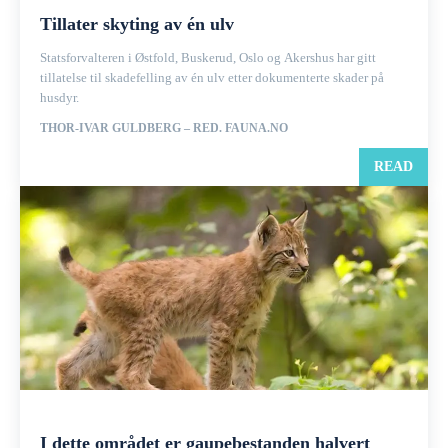
Tillater skyting av én ulv
Statsforvalteren i Østfold, Buskerud, Oslo og Akershus har gitt
tillatelse til skadefelling av én ulv etter dokumenterte skader på
husdyr.
THOR-IVAR GULDBERG – RED. FAUNA.NO
READ
I dette området er gaupebestanden halvert