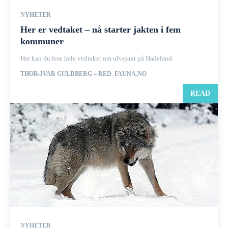
NYHETER
Her er vedtaket – nå starter jakten i fem
kommuner
Her kan du lese hele vedtaket om ulvejakt på Hadeland.
THOR-IVAR GULDBERG – RED. FAUNA.NO
READ
NYHETER