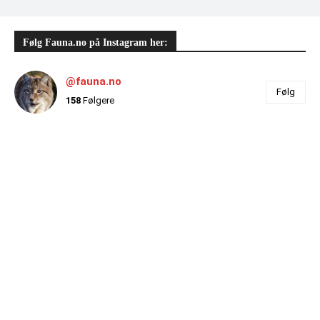
Følg Fauna.no på Instagram her:
@fauna.no
Følg
158
Følgere