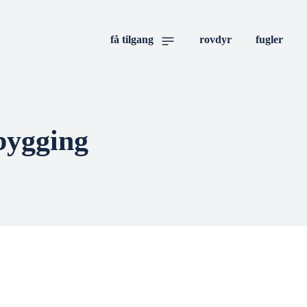
få tilgang
rovdyr
fugler
bygging