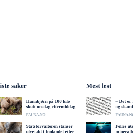
iste saker
Mest lest
Hannbjørn på 100 kilo
– Det er 
skutt onsdag ettermiddag
og skamf
FAUNA.NO
FAUNA.N
Statsforvalteren stanser
Felles ut
ulvejakt i Innlandet etter
mineralf