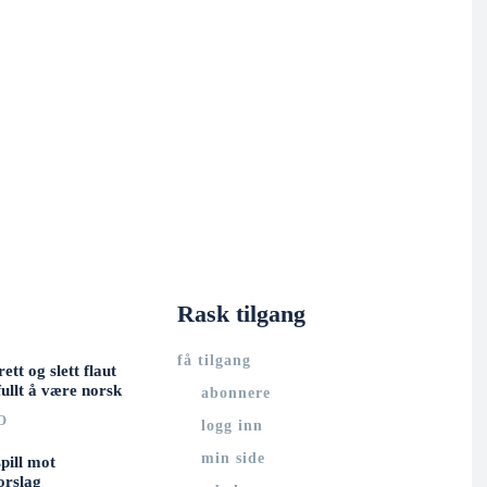
Rask tilgang
få tilgang
rett og slett flaut
ullt å være norsk
abonnere
O
logg inn
min side
spill mot
orslag