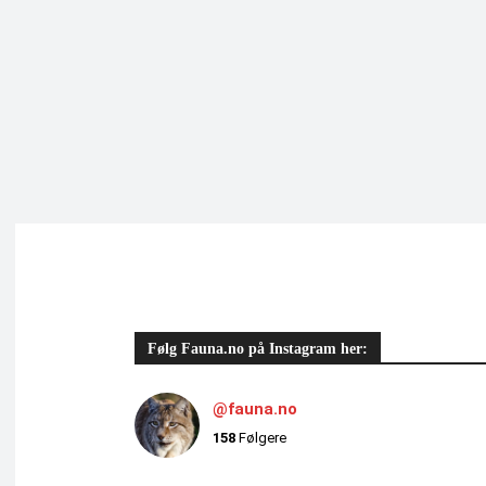
Følg Fauna.no på Instagram her:
@fauna.no
158
Følgere